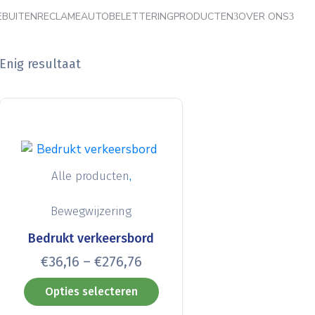
E
BUITENRECLAME
AUTOBELETTERING
PRODUCTEN
OVER ONS
Enig resultaat
,
Alle producten
Bewegwijzering
Bedrukt verkeersbord
€
36,16
–
€
276,76
Opties selecteren